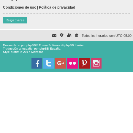
Condiciones de uso
|
Política de privacidad
Registrarse
Todos los horarios son
UTC-05:00
Desarrollado por
phpBB
® Forum Software © phpBB Limited
Traducción al español por
phpBB España
Style proflat © 2017
Mazeltof