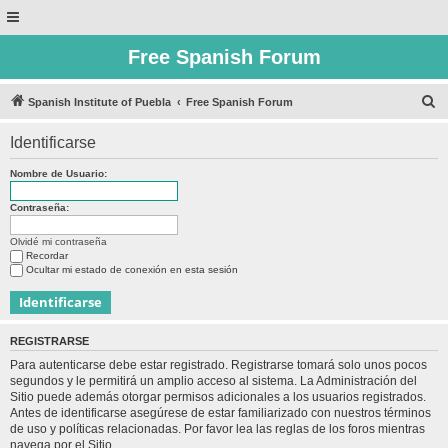
Free Spanish Forum
B
Spanish Institute of Puebla
Free Spanish Forum
u
Identificarse
s
c
Nombre de Usuario:
a
Contraseña:
r
Olvidé mi contraseña
Recordar
Ocultar mi estado de conexión en esta sesión
REGISTRARSE
Para autenticarse debe estar registrado. Registrarse tomará solo unos pocos
segundos y le permitirá un amplio acceso al sistema. La Administración del
Sitio puede además otorgar permisos adicionales a los usuarios registrados.
Antes de identificarse asegúrese de estar familiarizado con nuestros términos
de uso y políticas relacionadas. Por favor lea las reglas de los foros mientras
navega por el Sitio.