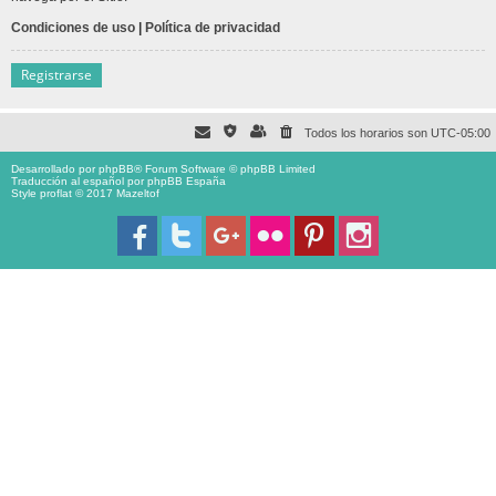
Condiciones de uso
|
Política de privacidad
Registrarse
Todos los horarios son
UTC-05:00
Desarrollado por
phpBB
® Forum Software © phpBB Limited
Traducción al español por
phpBB España
Style proflat © 2017
Mazeltof