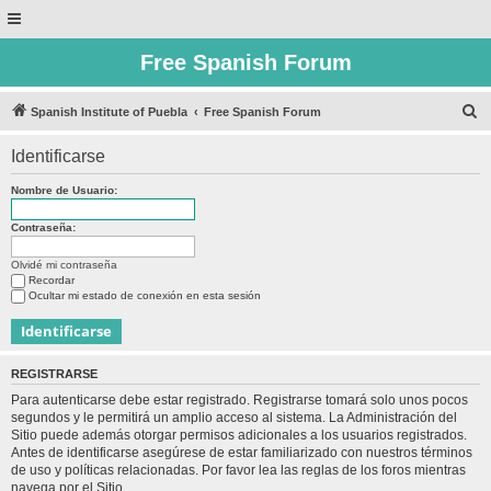
Free Spanish Forum
B
Spanish Institute of Puebla
Free Spanish Forum
u
Identificarse
s
c
Nombre de Usuario:
a
Contraseña:
r
Olvidé mi contraseña
Recordar
Ocultar mi estado de conexión en esta sesión
REGISTRARSE
Para autenticarse debe estar registrado. Registrarse tomará solo unos pocos
segundos y le permitirá un amplio acceso al sistema. La Administración del
Sitio puede además otorgar permisos adicionales a los usuarios registrados.
Antes de identificarse asegúrese de estar familiarizado con nuestros términos
de uso y políticas relacionadas. Por favor lea las reglas de los foros mientras
navega por el Sitio.