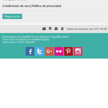
Condiciones de uso
|
Política de privacidad
Registrarse
Todos los horarios son
UTC-05:00
Desarrollado por
phpBB
® Forum Software © phpBB Limited
Traducción al español por
phpBB España
Style proflat © 2017
Mazeltof