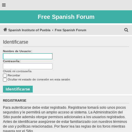
Free Spanish Forum
B
Spanish Institute of Puebla
Free Spanish Forum
u
Identificarse
s
c
Nombre de Usuario:
a
Contraseña:
r
Olvidé mi contraseña
Recordar
Ocultar mi estado de conexión en esta sesión
REGISTRARSE
Para autenticarse debe estar registrado. Registrarse tomará solo unos pocos
segundos y le permitirá un amplio acceso al sistema. La Administración del
Sitio puede además otorgar permisos adicionales a los usuarios registrados.
Antes de identificarse asegúrese de estar familiarizado con nuestros términos
de uso y políticas relacionadas. Por favor lea las reglas de los foros mientras
navega por el Sitio.