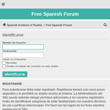
Free Spanish Forum
B
Spanish Institute of Puebla
Free Spanish Forum
u
Identificarse
s
c
Nombre de Usuario:
a
Contraseña:
r
Olvidé mi contraseña
Recordar
Ocultar mi estado de conexión en esta sesión
REGISTRARSE
Para autenticarse debe estar registrado. Registrarse tomará solo unos pocos
segundos y le permitirá un amplio acceso al sistema. La Administración del
Sitio puede además otorgar permisos adicionales a los usuarios registrados.
Antes de identificarse asegúrese de estar familiarizado con nuestros términos
de uso y políticas relacionadas. Por favor lea las reglas de los foros mientras
navega por el Sitio.