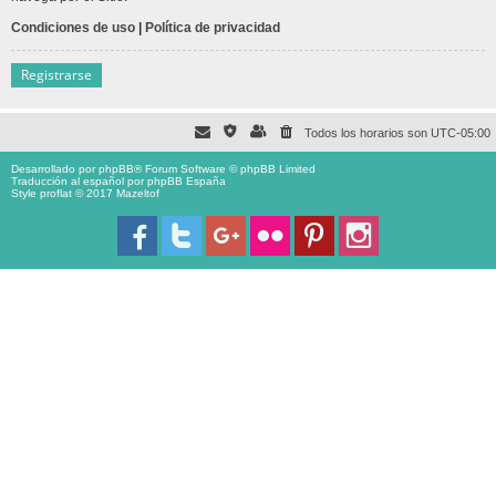
Condiciones de uso
|
Política de privacidad
Registrarse
Todos los horarios son
UTC-05:00
Desarrollado por
phpBB
® Forum Software © phpBB Limited
Traducción al español por
phpBB España
Style proflat © 2017
Mazeltof