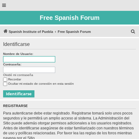
Free Spanish Forum
B
Spanish Institute of Puebla
Free Spanish Forum
u
Identificarse
s
c
Nombre de Usuario:
a
Contraseña:
r
Olvidé mi contraseña
Recordar
Ocultar mi estado de conexión en esta sesión
REGISTRARSE
Para autenticarse debe estar registrado. Registrarse tomará solo unos pocos
segundos y le permitirá un amplio acceso al sistema. La Administración del
Sitio puede además otorgar permisos adicionales a los usuarios registrados.
Antes de identificarse asegúrese de estar familiarizado con nuestros términos
de uso y políticas relacionadas. Por favor lea las reglas de los foros mientras
navega por el Sitio.