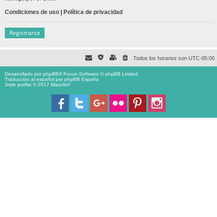
Condiciones de uso
|
Política de privacidad
Registrarse
Todos los horarios son
UTC-05:00
Desarrollado por
phpBB
® Forum Software © phpBB Limited
Traducción al español por
phpBB España
Style proflat © 2017
Mazeltof