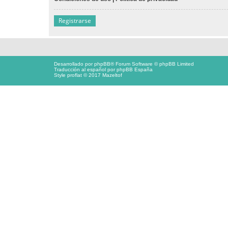
Registrarse
Desarrollado por
phpBB
® Forum Software © phpBB Limited
Traducción al español por
phpBB España
Style proflat © 2017
Mazeltof