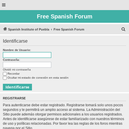
Free Spanish Forum
B
Spanish Institute of Puebla
Free Spanish Forum
u
Identificarse
s
c
Nombre de Usuario:
a
Contraseña:
r
Olvidé mi contraseña
Recordar
Ocultar mi estado de conexión en esta sesión
REGISTRARSE
Para autenticarse debe estar registrado. Registrarse tomará solo unos pocos
segundos y le permitirá un amplio acceso al sistema. La Administración del
Sitio puede además otorgar permisos adicionales a los usuarios registrados.
Antes de identificarse asegúrese de estar familiarizado con nuestros términos
de uso y políticas relacionadas. Por favor lea las reglas de los foros mientras
navega por el Sitio.