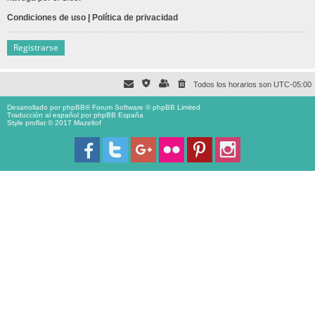
Condiciones de uso
|
Política de privacidad
Registrarse
Todos los horarios son
UTC-05:00
Desarrollado por
phpBB
® Forum Software © phpBB Limited
Traducción al español por
phpBB España
Style proflat © 2017
Mazeltof