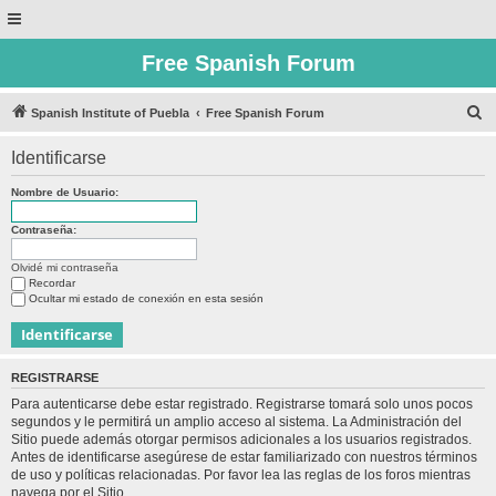
Free Spanish Forum
B
Spanish Institute of Puebla
Free Spanish Forum
u
Identificarse
s
c
Nombre de Usuario:
a
Contraseña:
r
Olvidé mi contraseña
Recordar
Ocultar mi estado de conexión en esta sesión
REGISTRARSE
Para autenticarse debe estar registrado. Registrarse tomará solo unos pocos
segundos y le permitirá un amplio acceso al sistema. La Administración del
Sitio puede además otorgar permisos adicionales a los usuarios registrados.
Antes de identificarse asegúrese de estar familiarizado con nuestros términos
de uso y políticas relacionadas. Por favor lea las reglas de los foros mientras
navega por el Sitio.