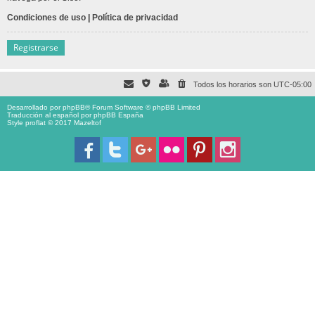
Condiciones de uso
|
Política de privacidad
Registrarse
Todos los horarios son
UTC-05:00
Desarrollado por
phpBB
® Forum Software © phpBB Limited
Traducción al español por
phpBB España
Style proflat © 2017
Mazeltof