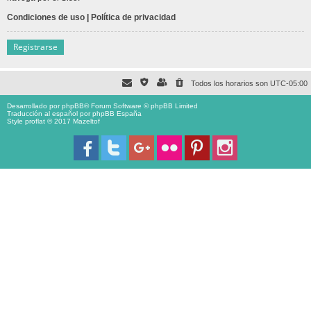
Condiciones de uso
|
Política de privacidad
Registrarse
Todos los horarios son
UTC-05:00
Desarrollado por
phpBB
® Forum Software © phpBB Limited
Traducción al español por
phpBB España
Style proflat © 2017
Mazeltof