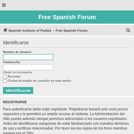
Free Spanish Forum
B
Spanish Institute of Puebla
Free Spanish Forum
u
Identificarse
s
c
Nombre de Usuario:
a
Contraseña:
r
Olvidé mi contraseña
Recordar
Ocultar mi estado de conexión en esta sesión
REGISTRARSE
Para autenticarse debe estar registrado. Registrarse tomará solo unos pocos
segundos y le permitirá un amplio acceso al sistema. La Administración del
Sitio puede además otorgar permisos adicionales a los usuarios registrados.
Antes de identificarse asegúrese de estar familiarizado con nuestros términos
de uso y políticas relacionadas. Por favor lea las reglas de los foros mientras
navega por el Sitio.