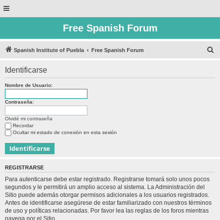
Free Spanish Forum
B
Spanish Institute of Puebla
Free Spanish Forum
u
Identificarse
s
c
Nombre de Usuario:
a
Contraseña:
r
Olvidé mi contraseña
Recordar
Ocultar mi estado de conexión en esta sesión
REGISTRARSE
Para autenticarse debe estar registrado. Registrarse tomará solo unos pocos
segundos y le permitirá un amplio acceso al sistema. La Administración del
Sitio puede además otorgar permisos adicionales a los usuarios registrados.
Antes de identificarse asegúrese de estar familiarizado con nuestros términos
de uso y políticas relacionadas. Por favor lea las reglas de los foros mientras
navega por el Sitio.