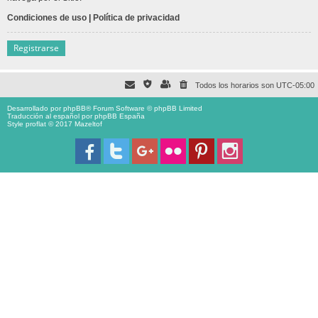
Condiciones de uso
|
Política de privacidad
Registrarse
Todos los horarios son
UTC-05:00
Desarrollado por
phpBB
® Forum Software © phpBB Limited
Traducción al español por
phpBB España
Style proflat © 2017
Mazeltof