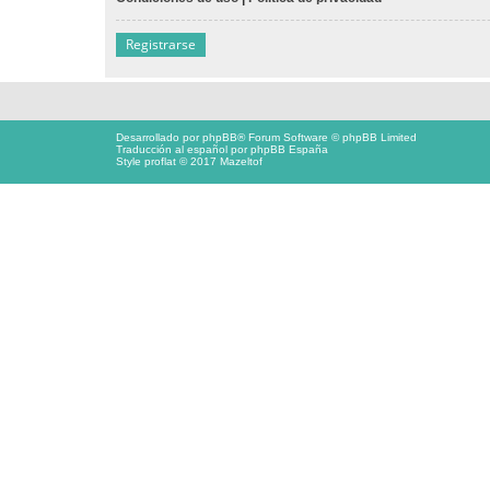
Registrarse
Desarrollado por
phpBB
® Forum Software © phpBB Limited
Traducción al español por
phpBB España
Style proflat © 2017
Mazeltof