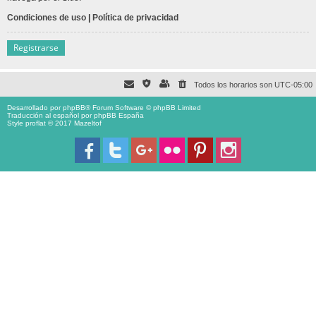
Condiciones de uso
|
Política de privacidad
Registrarse
Todos los horarios son
UTC-05:00
Desarrollado por
phpBB
® Forum Software © phpBB Limited
Traducción al español por
phpBB España
Style proflat © 2017
Mazeltof