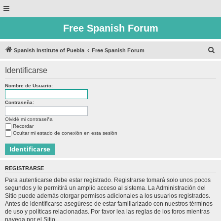
Free Spanish Forum
B
Spanish Institute of Puebla
Free Spanish Forum
u
Identificarse
s
c
Nombre de Usuario:
a
Contraseña:
r
Olvidé mi contraseña
Recordar
Ocultar mi estado de conexión en esta sesión
REGISTRARSE
Para autenticarse debe estar registrado. Registrarse tomará solo unos pocos
segundos y le permitirá un amplio acceso al sistema. La Administración del
Sitio puede además otorgar permisos adicionales a los usuarios registrados.
Antes de identificarse asegúrese de estar familiarizado con nuestros términos
de uso y políticas relacionadas. Por favor lea las reglas de los foros mientras
navega por el Sitio.