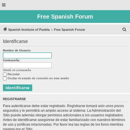
Free Spanish Forum
B
Spanish Institute of Puebla
Free Spanish Forum
u
Identificarse
s
c
Nombre de Usuario:
a
Contraseña:
r
Olvidé mi contraseña
Recordar
Ocultar mi estado de conexión en esta sesión
REGISTRARSE
Para autenticarse debe estar registrado. Registrarse tomará solo unos pocos
segundos y le permitirá un amplio acceso al sistema. La Administración del
Sitio puede además otorgar permisos adicionales a los usuarios registrados.
Antes de identificarse asegúrese de estar familiarizado con nuestros términos
de uso y políticas relacionadas. Por favor lea las reglas de los foros mientras
navega por el Sitio.