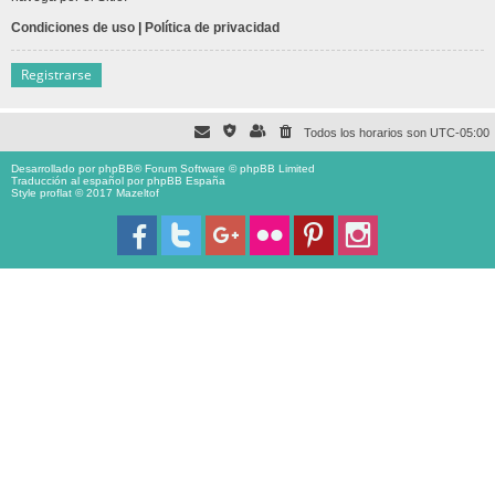
Condiciones de uso
|
Política de privacidad
Registrarse
Todos los horarios son
UTC-05:00
Desarrollado por
phpBB
® Forum Software © phpBB Limited
Traducción al español por
phpBB España
Style proflat © 2017
Mazeltof