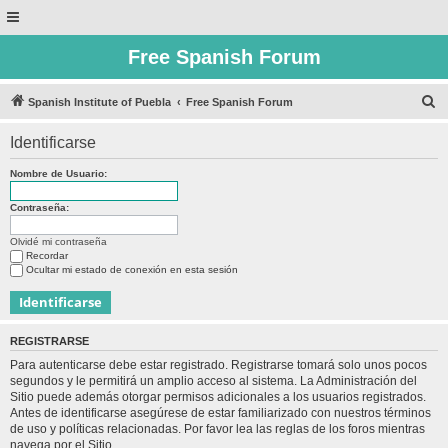
Free Spanish Forum
B
Spanish Institute of Puebla
Free Spanish Forum
u
Identificarse
s
c
Nombre de Usuario:
a
Contraseña:
r
Olvidé mi contraseña
Recordar
Ocultar mi estado de conexión en esta sesión
REGISTRARSE
Para autenticarse debe estar registrado. Registrarse tomará solo unos pocos
segundos y le permitirá un amplio acceso al sistema. La Administración del
Sitio puede además otorgar permisos adicionales a los usuarios registrados.
Antes de identificarse asegúrese de estar familiarizado con nuestros términos
de uso y políticas relacionadas. Por favor lea las reglas de los foros mientras
navega por el Sitio.