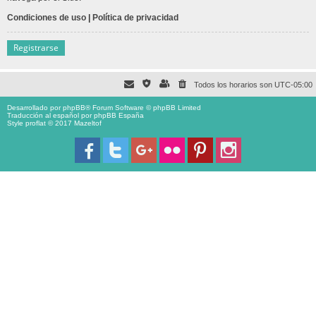
Condiciones de uso
|
Política de privacidad
Registrarse
Todos los horarios son
UTC-05:00
Desarrollado por
phpBB
® Forum Software © phpBB Limited
Traducción al español por
phpBB España
Style proflat © 2017
Mazeltof