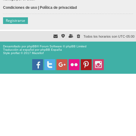
Condiciones de uso
|
Política de privacidad
Registrarse
Todos los horarios son
UTC-05:00
Desarrollado por
phpBB
® Forum Software © phpBB Limited
Traducción al español por
phpBB España
Style proflat © 2017
Mazeltof