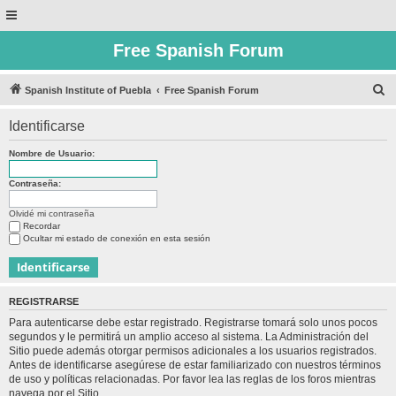
Free Spanish Forum
B
Spanish Institute of Puebla
Free Spanish Forum
u
Identificarse
s
c
Nombre de Usuario:
a
Contraseña:
r
Olvidé mi contraseña
Recordar
Ocultar mi estado de conexión en esta sesión
REGISTRARSE
Para autenticarse debe estar registrado. Registrarse tomará solo unos pocos
segundos y le permitirá un amplio acceso al sistema. La Administración del
Sitio puede además otorgar permisos adicionales a los usuarios registrados.
Antes de identificarse asegúrese de estar familiarizado con nuestros términos
de uso y políticas relacionadas. Por favor lea las reglas de los foros mientras
navega por el Sitio.