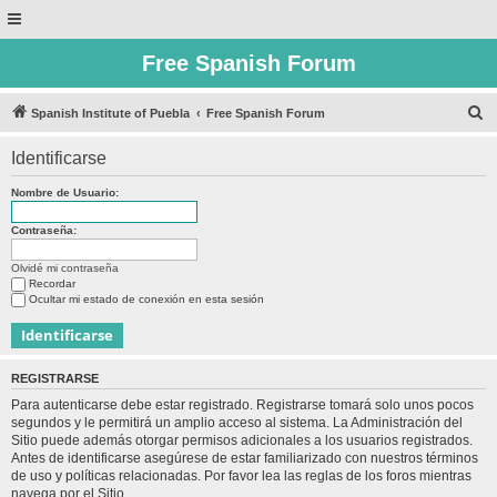
Free Spanish Forum
B
Spanish Institute of Puebla
Free Spanish Forum
u
Identificarse
s
c
Nombre de Usuario:
a
Contraseña:
r
Olvidé mi contraseña
Recordar
Ocultar mi estado de conexión en esta sesión
REGISTRARSE
Para autenticarse debe estar registrado. Registrarse tomará solo unos pocos
segundos y le permitirá un amplio acceso al sistema. La Administración del
Sitio puede además otorgar permisos adicionales a los usuarios registrados.
Antes de identificarse asegúrese de estar familiarizado con nuestros términos
de uso y políticas relacionadas. Por favor lea las reglas de los foros mientras
navega por el Sitio.