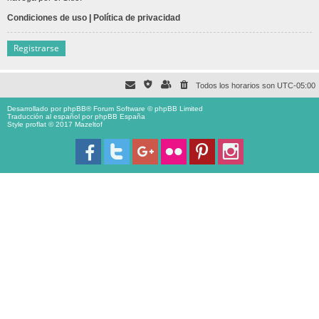
Condiciones de uso
|
Política de privacidad
Registrarse
Todos los horarios son
UTC-05:00
Desarrollado por
phpBB
® Forum Software © phpBB Limited
Traducción al español por
phpBB España
Style proflat © 2017
Mazeltof