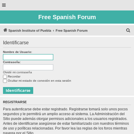
Free Spanish Forum
B
Spanish Institute of Puebla
Free Spanish Forum
u
Identificarse
s
c
Nombre de Usuario:
a
Contraseña:
r
Olvidé mi contraseña
Recordar
Ocultar mi estado de conexión en esta sesión
REGISTRARSE
Para autenticarse debe estar registrado. Registrarse tomará solo unos pocos
segundos y le permitirá un amplio acceso al sistema. La Administración del
Sitio puede además otorgar permisos adicionales a los usuarios registrados.
Antes de identificarse asegúrese de estar familiarizado con nuestros términos
de uso y políticas relacionadas. Por favor lea las reglas de los foros mientras
navega por el Sitio.