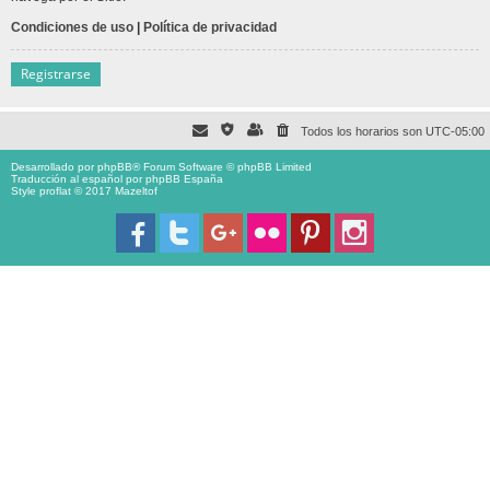
Condiciones de uso
|
Política de privacidad
Registrarse
Todos los horarios son
UTC-05:00
Desarrollado por
phpBB
® Forum Software © phpBB Limited
Traducción al español por
phpBB España
Style proflat © 2017
Mazeltof