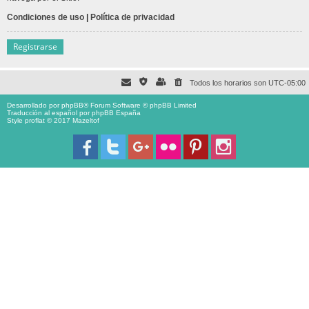
Condiciones de uso
|
Política de privacidad
Registrarse
Todos los horarios son
UTC-05:00
Desarrollado por
phpBB
® Forum Software © phpBB Limited
Traducción al español por
phpBB España
Style proflat © 2017
Mazeltof