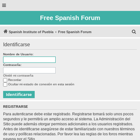
Free Spanish Forum
B
Spanish Institute of Puebla
Free Spanish Forum
u
Identificarse
s
c
Nombre de Usuario:
a
Contraseña:
r
Olvidé mi contraseña
Recordar
Ocultar mi estado de conexión en esta sesión
REGISTRARSE
Para autenticarse debe estar registrado. Registrarse tomará solo unos pocos
segundos y le permitirá un amplio acceso al sistema. La Administración del
Sitio puede además otorgar permisos adicionales a los usuarios registrados.
Antes de identificarse asegúrese de estar familiarizado con nuestros términos
de uso y políticas relacionadas. Por favor lea las reglas de los foros mientras
navega por el Sitio.