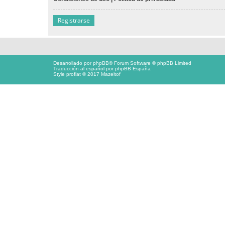
Registrarse
Desarrollado por
phpBB
® Forum Software © phpBB Limited
Traducción al español por
phpBB España
Style proflat © 2017
Mazeltof