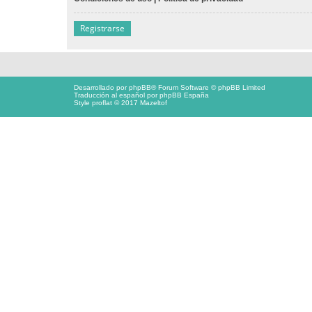
Registrarse
Desarrollado por
phpBB
® Forum Software © phpBB Limited
Traducción al español por
phpBB España
Style proflat © 2017
Mazeltof