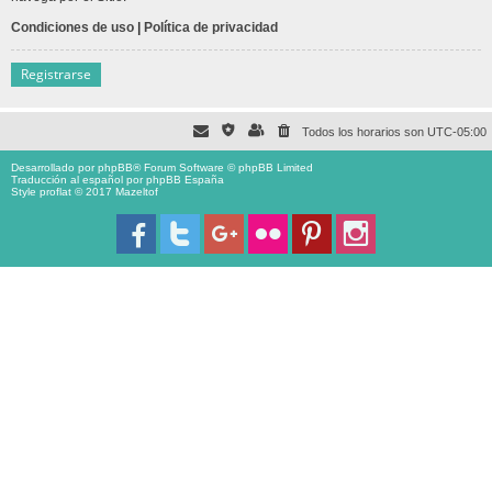
Condiciones de uso
|
Política de privacidad
Registrarse
Todos los horarios son
UTC-05:00
Desarrollado por
phpBB
® Forum Software © phpBB Limited
Traducción al español por
phpBB España
Style proflat © 2017
Mazeltof