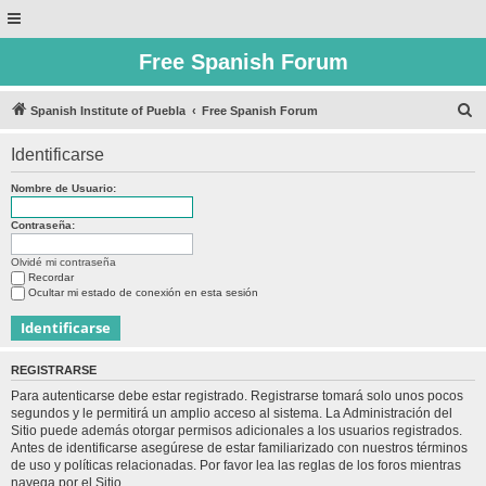
Free Spanish Forum
B
Spanish Institute of Puebla
Free Spanish Forum
u
Identificarse
s
c
Nombre de Usuario:
a
Contraseña:
r
Olvidé mi contraseña
Recordar
Ocultar mi estado de conexión en esta sesión
REGISTRARSE
Para autenticarse debe estar registrado. Registrarse tomará solo unos pocos
segundos y le permitirá un amplio acceso al sistema. La Administración del
Sitio puede además otorgar permisos adicionales a los usuarios registrados.
Antes de identificarse asegúrese de estar familiarizado con nuestros términos
de uso y políticas relacionadas. Por favor lea las reglas de los foros mientras
navega por el Sitio.