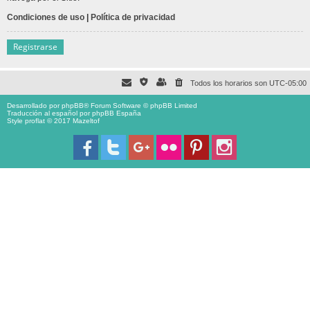
Condiciones de uso
|
Política de privacidad
Registrarse
Todos los horarios son
UTC-05:00
Desarrollado por
phpBB
® Forum Software © phpBB Limited
Traducción al español por
phpBB España
Style proflat © 2017
Mazeltof