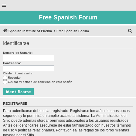
Free Spanish Forum
B
Spanish Institute of Puebla
Free Spanish Forum
u
Identificarse
s
c
Nombre de Usuario:
a
Contraseña:
r
Olvidé mi contraseña
Recordar
Ocultar mi estado de conexión en esta sesión
REGISTRARSE
Para autenticarse debe estar registrado. Registrarse tomará solo unos pocos
segundos y le permitirá un amplio acceso al sistema. La Administración del
Sitio puede además otorgar permisos adicionales a los usuarios registrados.
Antes de identificarse asegúrese de estar familiarizado con nuestros términos
de uso y políticas relacionadas. Por favor lea las reglas de los foros mientras
navega por el Sitio.