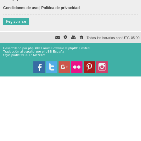
Condiciones de uso
|
Política de privacidad
Registrarse
Todos los horarios son
UTC-05:00
Desarrollado por
phpBB
® Forum Software © phpBB Limited
Traducción al español por
phpBB España
Style proflat © 2017
Mazeltof