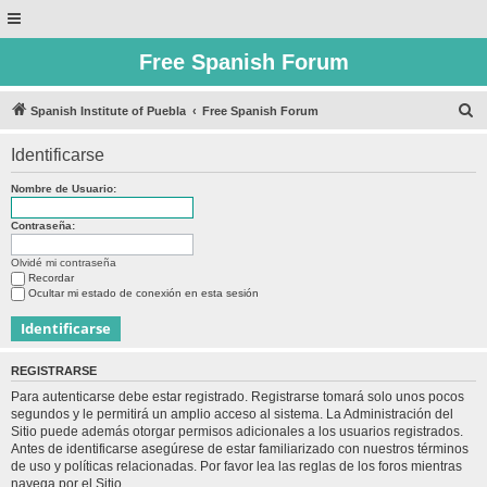
Free Spanish Forum
B
Spanish Institute of Puebla
Free Spanish Forum
u
Identificarse
s
c
Nombre de Usuario:
a
Contraseña:
r
Olvidé mi contraseña
Recordar
Ocultar mi estado de conexión en esta sesión
REGISTRARSE
Para autenticarse debe estar registrado. Registrarse tomará solo unos pocos
segundos y le permitirá un amplio acceso al sistema. La Administración del
Sitio puede además otorgar permisos adicionales a los usuarios registrados.
Antes de identificarse asegúrese de estar familiarizado con nuestros términos
de uso y políticas relacionadas. Por favor lea las reglas de los foros mientras
navega por el Sitio.