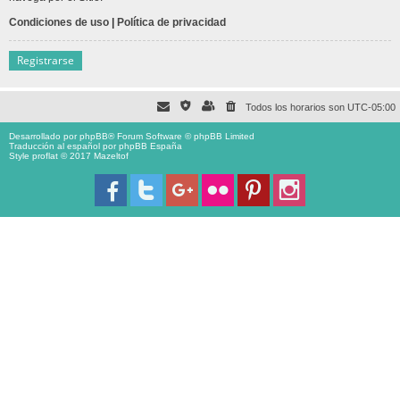
Condiciones de uso
|
Política de privacidad
Registrarse
Todos los horarios son
UTC-05:00
Desarrollado por
phpBB
® Forum Software © phpBB Limited
Traducción al español por
phpBB España
Style proflat © 2017
Mazeltof