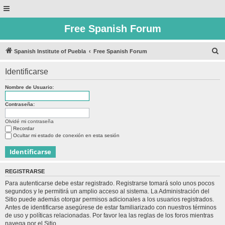
Free Spanish Forum
B
Spanish Institute of Puebla
Free Spanish Forum
u
Identificarse
s
c
Nombre de Usuario:
a
Contraseña:
r
Olvidé mi contraseña
Recordar
Ocultar mi estado de conexión en esta sesión
REGISTRARSE
Para autenticarse debe estar registrado. Registrarse tomará solo unos pocos
segundos y le permitirá un amplio acceso al sistema. La Administración del
Sitio puede además otorgar permisos adicionales a los usuarios registrados.
Antes de identificarse asegúrese de estar familiarizado con nuestros términos
de uso y políticas relacionadas. Por favor lea las reglas de los foros mientras
navega por el Sitio.