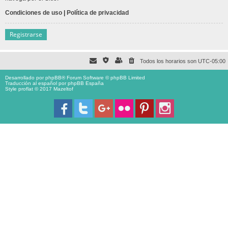
Condiciones de uso
|
Política de privacidad
Registrarse
Todos los horarios son
UTC-05:00
Desarrollado por
phpBB
® Forum Software © phpBB Limited
Traducción al español por
phpBB España
Style proflat © 2017
Mazeltof