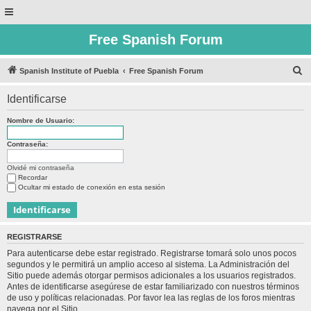
Free Spanish Forum
B
Spanish Institute of Puebla
Free Spanish Forum
u
Identificarse
s
c
Nombre de Usuario:
a
Contraseña:
r
Olvidé mi contraseña
Recordar
Ocultar mi estado de conexión en esta sesión
REGISTRARSE
Para autenticarse debe estar registrado. Registrarse tomará solo unos pocos
segundos y le permitirá un amplio acceso al sistema. La Administración del
Sitio puede además otorgar permisos adicionales a los usuarios registrados.
Antes de identificarse asegúrese de estar familiarizado con nuestros términos
de uso y políticas relacionadas. Por favor lea las reglas de los foros mientras
navega por el Sitio.