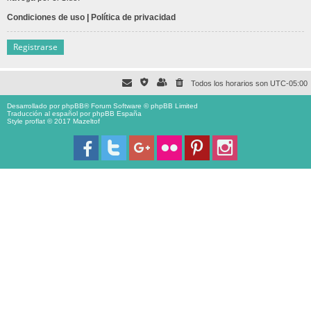
Condiciones de uso
|
Política de privacidad
Registrarse
Todos los horarios son
UTC-05:00
Desarrollado por
phpBB
® Forum Software © phpBB Limited
Traducción al español por
phpBB España
Style proflat © 2017
Mazeltof