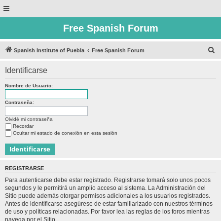
Free Spanish Forum
B
Spanish Institute of Puebla
Free Spanish Forum
u
Identificarse
s
c
Nombre de Usuario:
a
Contraseña:
r
Olvidé mi contraseña
Recordar
Ocultar mi estado de conexión en esta sesión
REGISTRARSE
Para autenticarse debe estar registrado. Registrarse tomará solo unos pocos
segundos y le permitirá un amplio acceso al sistema. La Administración del
Sitio puede además otorgar permisos adicionales a los usuarios registrados.
Antes de identificarse asegúrese de estar familiarizado con nuestros términos
de uso y políticas relacionadas. Por favor lea las reglas de los foros mientras
navega por el Sitio.