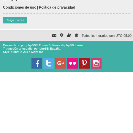
Condiciones de uso
|
Política de privacidad
Registrarse
Todos los horarios son
UTC-05:00
Desarrollado por
phpBB
® Forum Software © phpBB Limited
Traducción al español por
phpBB España
Style proflat © 2017
Mazeltof