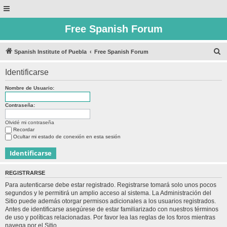
Free Spanish Forum
B
Spanish Institute of Puebla
Free Spanish Forum
u
Identificarse
s
c
Nombre de Usuario:
a
Contraseña:
r
Olvidé mi contraseña
Recordar
Ocultar mi estado de conexión en esta sesión
REGISTRARSE
Para autenticarse debe estar registrado. Registrarse tomará solo unos pocos
segundos y le permitirá un amplio acceso al sistema. La Administración del
Sitio puede además otorgar permisos adicionales a los usuarios registrados.
Antes de identificarse asegúrese de estar familiarizado con nuestros términos
de uso y políticas relacionadas. Por favor lea las reglas de los foros mientras
navega por el Sitio.