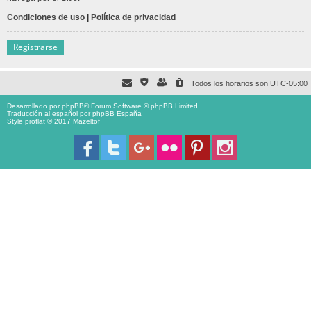
Condiciones de uso
|
Política de privacidad
Registrarse
Todos los horarios son
UTC-05:00
Desarrollado por
phpBB
® Forum Software © phpBB Limited
Traducción al español por
phpBB España
Style proflat © 2017
Mazeltof