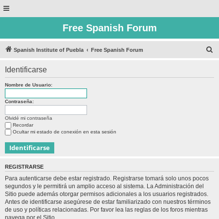
Free Spanish Forum
B
Spanish Institute of Puebla
Free Spanish Forum
u
Identificarse
s
c
Nombre de Usuario:
a
Contraseña:
r
Olvidé mi contraseña
Recordar
Ocultar mi estado de conexión en esta sesión
REGISTRARSE
Para autenticarse debe estar registrado. Registrarse tomará solo unos pocos
segundos y le permitirá un amplio acceso al sistema. La Administración del
Sitio puede además otorgar permisos adicionales a los usuarios registrados.
Antes de identificarse asegúrese de estar familiarizado con nuestros términos
de uso y políticas relacionadas. Por favor lea las reglas de los foros mientras
navega por el Sitio.