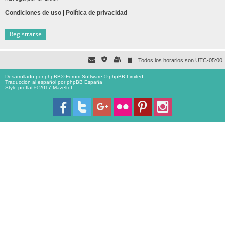
Condiciones de uso
|
Política de privacidad
Registrarse
Todos los horarios son
UTC-05:00
Desarrollado por
phpBB
® Forum Software © phpBB Limited
Traducción al español por
phpBB España
Style proflat © 2017
Mazeltof