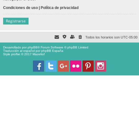
Condiciones de uso
|
Política de privacidad
Registrarse
Todos los horarios son
UTC-05:00
Desarrollado por
phpBB
® Forum Software © phpBB Limited
Traducción al español por
phpBB España
Style proflat © 2017
Mazeltof