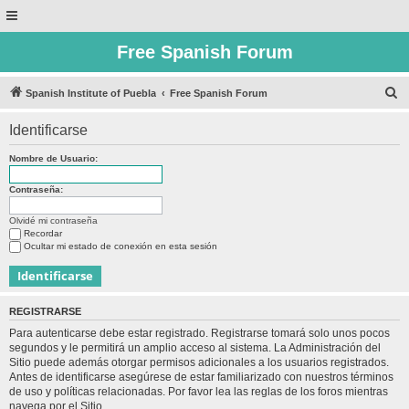
Free Spanish Forum
B
Spanish Institute of Puebla
Free Spanish Forum
u
Identificarse
s
c
Nombre de Usuario:
a
Contraseña:
r
Olvidé mi contraseña
Recordar
Ocultar mi estado de conexión en esta sesión
REGISTRARSE
Para autenticarse debe estar registrado. Registrarse tomará solo unos pocos
segundos y le permitirá un amplio acceso al sistema. La Administración del
Sitio puede además otorgar permisos adicionales a los usuarios registrados.
Antes de identificarse asegúrese de estar familiarizado con nuestros términos
de uso y políticas relacionadas. Por favor lea las reglas de los foros mientras
navega por el Sitio.