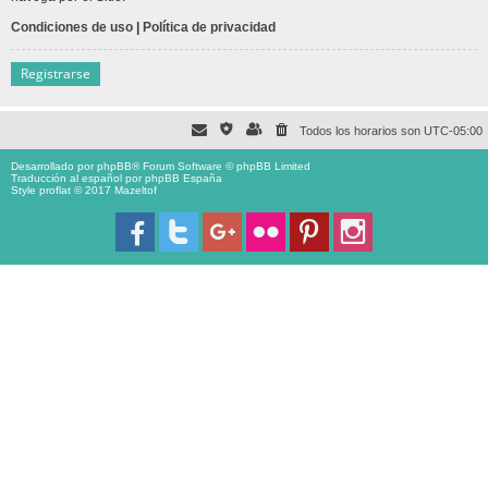
Condiciones de uso
|
Política de privacidad
Registrarse
Todos los horarios son
UTC-05:00
Desarrollado por
phpBB
® Forum Software © phpBB Limited
Traducción al español por
phpBB España
Style proflat © 2017
Mazeltof