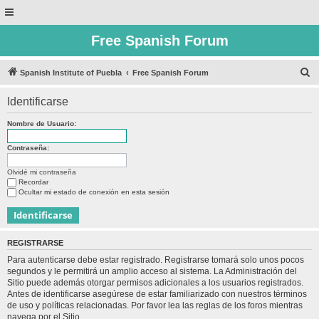
Free Spanish Forum
B
Spanish Institute of Puebla
Free Spanish Forum
u
Identificarse
s
c
Nombre de Usuario:
a
Contraseña:
r
Olvidé mi contraseña
Recordar
Ocultar mi estado de conexión en esta sesión
REGISTRARSE
Para autenticarse debe estar registrado. Registrarse tomará solo unos pocos
segundos y le permitirá un amplio acceso al sistema. La Administración del
Sitio puede además otorgar permisos adicionales a los usuarios registrados.
Antes de identificarse asegúrese de estar familiarizado con nuestros términos
de uso y políticas relacionadas. Por favor lea las reglas de los foros mientras
navega por el Sitio.