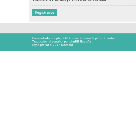
Registrarse
Desarrollado por
phpBB
® Forum Software © phpBB Limited
Traducción al español por
phpBB España
Style proflat © 2017
Mazeltof