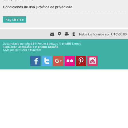
Condiciones de uso
|
Política de privacidad
Registrarse
Todos los horarios son
UTC-05:00
Desarrollado por
phpBB
® Forum Software © phpBB Limited
Traducción al español por
phpBB España
Style proflat © 2017
Mazeltof