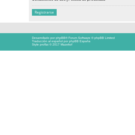
Registrarse
Desarrollado por
phpBB
® Forum Software © phpBB Limited
Traducción al español por
phpBB España
Style proflat © 2017
Mazeltof