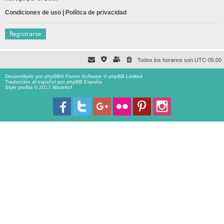
Condiciones de uso
|
Política de privacidad
Registrarse
Todos los horarios son
UTC-05:00
Desarrollado por
phpBB
® Forum Software © phpBB Limited
Traducción al español por
phpBB España
Style proflat © 2017
Mazeltof