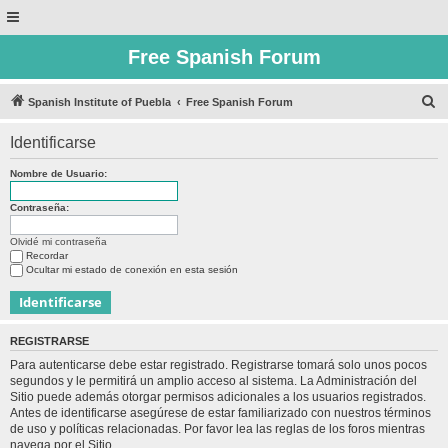
Free Spanish Forum
B
Spanish Institute of Puebla
Free Spanish Forum
u
Identificarse
s
c
Nombre de Usuario:
a
Contraseña:
r
Olvidé mi contraseña
Recordar
Ocultar mi estado de conexión en esta sesión
REGISTRARSE
Para autenticarse debe estar registrado. Registrarse tomará solo unos pocos
segundos y le permitirá un amplio acceso al sistema. La Administración del
Sitio puede además otorgar permisos adicionales a los usuarios registrados.
Antes de identificarse asegúrese de estar familiarizado con nuestros términos
de uso y políticas relacionadas. Por favor lea las reglas de los foros mientras
navega por el Sitio.