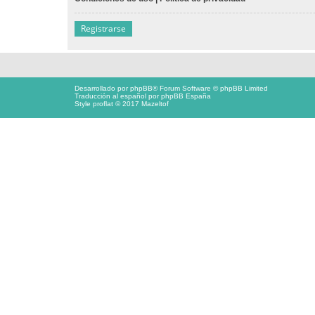
Registrarse
Desarrollado por
phpBB
® Forum Software © phpBB Limited
Traducción al español por
phpBB España
Style proflat © 2017
Mazeltof