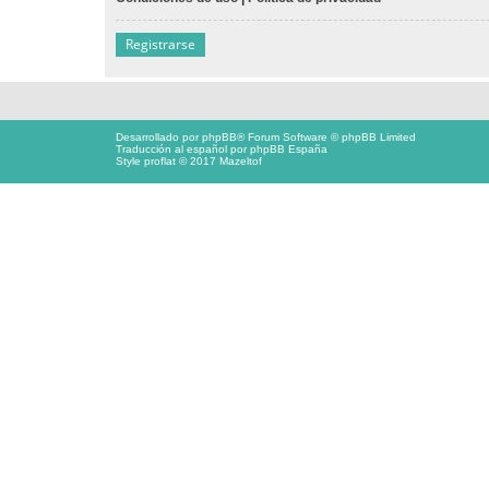
Registrarse
Desarrollado por
phpBB
® Forum Software © phpBB Limited
Traducción al español por
phpBB España
Style proflat © 2017
Mazeltof