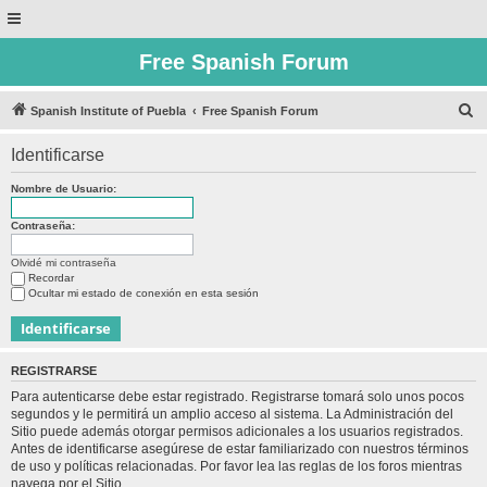
Free Spanish Forum
B
Spanish Institute of Puebla
Free Spanish Forum
u
Identificarse
s
c
Nombre de Usuario:
a
Contraseña:
r
Olvidé mi contraseña
Recordar
Ocultar mi estado de conexión en esta sesión
REGISTRARSE
Para autenticarse debe estar registrado. Registrarse tomará solo unos pocos
segundos y le permitirá un amplio acceso al sistema. La Administración del
Sitio puede además otorgar permisos adicionales a los usuarios registrados.
Antes de identificarse asegúrese de estar familiarizado con nuestros términos
de uso y políticas relacionadas. Por favor lea las reglas de los foros mientras
navega por el Sitio.