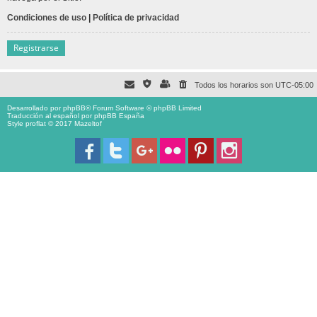
Condiciones de uso
|
Política de privacidad
Registrarse
Todos los horarios son
UTC-05:00
Desarrollado por
phpBB
® Forum Software © phpBB Limited
Traducción al español por
phpBB España
Style proflat © 2017
Mazeltof