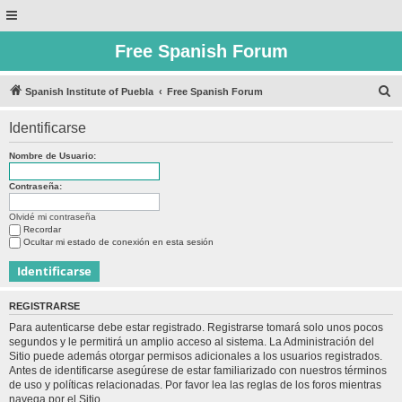
Free Spanish Forum
B
Spanish Institute of Puebla
Free Spanish Forum
u
Identificarse
s
c
Nombre de Usuario:
a
Contraseña:
r
Olvidé mi contraseña
Recordar
Ocultar mi estado de conexión en esta sesión
REGISTRARSE
Para autenticarse debe estar registrado. Registrarse tomará solo unos pocos
segundos y le permitirá un amplio acceso al sistema. La Administración del
Sitio puede además otorgar permisos adicionales a los usuarios registrados.
Antes de identificarse asegúrese de estar familiarizado con nuestros términos
de uso y políticas relacionadas. Por favor lea las reglas de los foros mientras
navega por el Sitio.