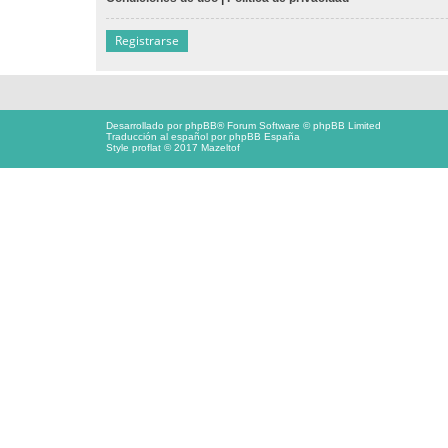
Registrarse
Desarrollado por
phpBB
® Forum Software © phpBB Limited
Traducción al español por
phpBB España
Style proflat © 2017
Mazeltof