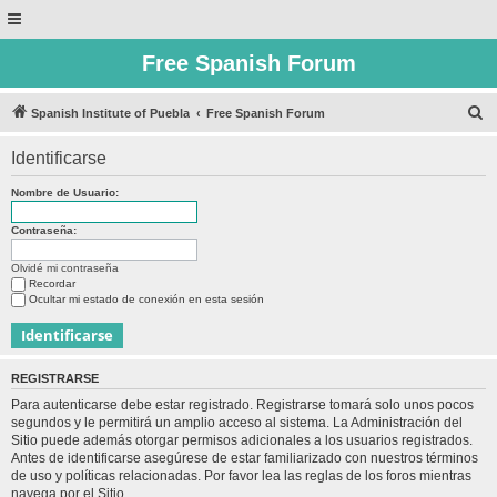
Free Spanish Forum
B
Spanish Institute of Puebla
Free Spanish Forum
u
Identificarse
s
c
Nombre de Usuario:
a
Contraseña:
r
Olvidé mi contraseña
Recordar
Ocultar mi estado de conexión en esta sesión
REGISTRARSE
Para autenticarse debe estar registrado. Registrarse tomará solo unos pocos
segundos y le permitirá un amplio acceso al sistema. La Administración del
Sitio puede además otorgar permisos adicionales a los usuarios registrados.
Antes de identificarse asegúrese de estar familiarizado con nuestros términos
de uso y políticas relacionadas. Por favor lea las reglas de los foros mientras
navega por el Sitio.