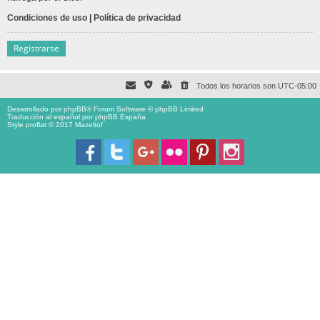
Condiciones de uso
|
Política de privacidad
Registrarse
Todos los horarios son
UTC-05:00
Desarrollado por
phpBB
® Forum Software © phpBB Limited
Traducción al español por
phpBB España
Style proflat © 2017
Mazeltof