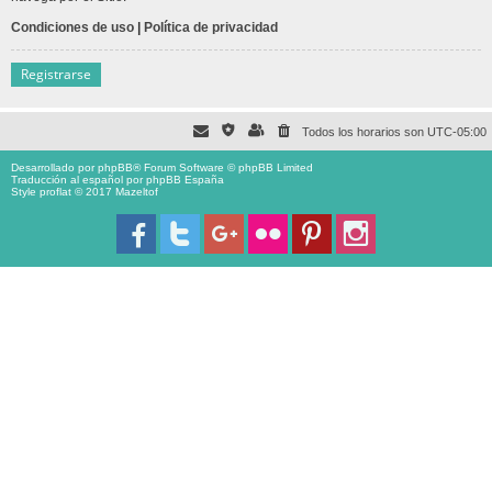
Condiciones de uso
|
Política de privacidad
Registrarse
Todos los horarios son
UTC-05:00
Desarrollado por
phpBB
® Forum Software © phpBB Limited
Traducción al español por
phpBB España
Style proflat © 2017
Mazeltof