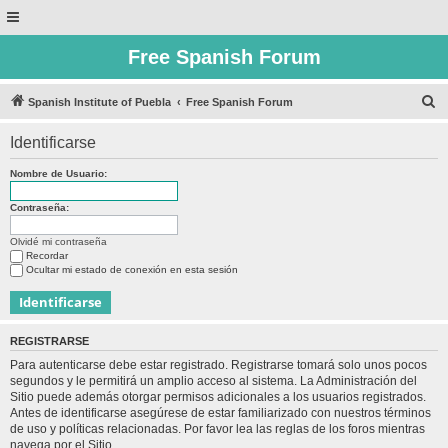
Free Spanish Forum
B
Spanish Institute of Puebla
Free Spanish Forum
u
Identificarse
s
c
Nombre de Usuario:
a
Contraseña:
r
Olvidé mi contraseña
Recordar
Ocultar mi estado de conexión en esta sesión
REGISTRARSE
Para autenticarse debe estar registrado. Registrarse tomará solo unos pocos
segundos y le permitirá un amplio acceso al sistema. La Administración del
Sitio puede además otorgar permisos adicionales a los usuarios registrados.
Antes de identificarse asegúrese de estar familiarizado con nuestros términos
de uso y políticas relacionadas. Por favor lea las reglas de los foros mientras
navega por el Sitio.