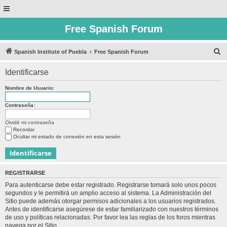
Free Spanish Forum
B
Spanish Institute of Puebla
Free Spanish Forum
u
Identificarse
s
c
Nombre de Usuario:
a
Contraseña:
r
Olvidé mi contraseña
Recordar
Ocultar mi estado de conexión en esta sesión
REGISTRARSE
Para autenticarse debe estar registrado. Registrarse tomará solo unos pocos
segundos y le permitirá un amplio acceso al sistema. La Administración del
Sitio puede además otorgar permisos adicionales a los usuarios registrados.
Antes de identificarse asegúrese de estar familiarizado con nuestros términos
de uso y políticas relacionadas. Por favor lea las reglas de los foros mientras
navega por el Sitio.