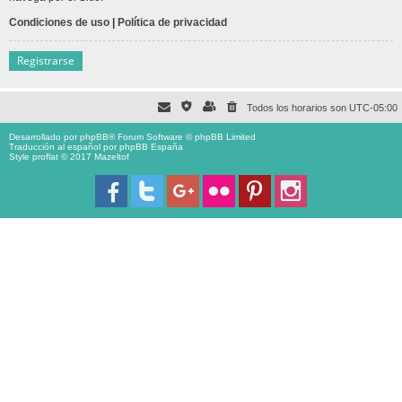
Condiciones de uso
|
Política de privacidad
Registrarse
Todos los horarios son
UTC-05:00
Desarrollado por
phpBB
® Forum Software © phpBB Limited
Traducción al español por
phpBB España
Style proflat © 2017
Mazeltof