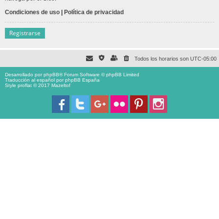
Condiciones de uso
|
Política de privacidad
Registrarse
Todos los horarios son
UTC-05:00
Desarrollado por
phpBB
® Forum Software © phpBB Limited
Traducción al español por
phpBB España
Style proflat © 2017
Mazeltof