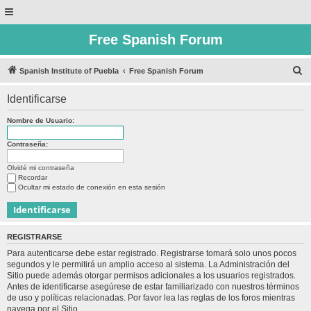
Free Spanish Forum
B
Spanish Institute of Puebla
Free Spanish Forum
u
Identificarse
s
c
Nombre de Usuario:
a
Contraseña:
r
Olvidé mi contraseña
Recordar
Ocultar mi estado de conexión en esta sesión
REGISTRARSE
Para autenticarse debe estar registrado. Registrarse tomará solo unos pocos
segundos y le permitirá un amplio acceso al sistema. La Administración del
Sitio puede además otorgar permisos adicionales a los usuarios registrados.
Antes de identificarse asegúrese de estar familiarizado con nuestros términos
de uso y políticas relacionadas. Por favor lea las reglas de los foros mientras
navega por el Sitio.