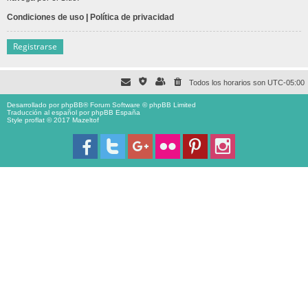
Condiciones de uso
|
Política de privacidad
Registrarse
Todos los horarios son
UTC-05:00
Desarrollado por
phpBB
® Forum Software © phpBB Limited
Traducción al español por
phpBB España
Style proflat © 2017
Mazeltof