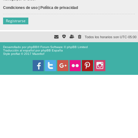
Condiciones de uso
|
Política de privacidad
Registrarse
Todos los horarios son
UTC-05:00
Desarrollado por
phpBB
® Forum Software © phpBB Limited
Traducción al español por
phpBB España
Style proflat © 2017
Mazeltof