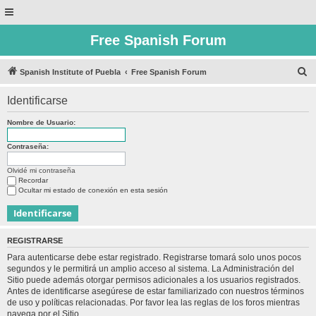
Free Spanish Forum
B
Spanish Institute of Puebla
Free Spanish Forum
u
Identificarse
s
c
Nombre de Usuario:
a
Contraseña:
r
Olvidé mi contraseña
Recordar
Ocultar mi estado de conexión en esta sesión
REGISTRARSE
Para autenticarse debe estar registrado. Registrarse tomará solo unos pocos
segundos y le permitirá un amplio acceso al sistema. La Administración del
Sitio puede además otorgar permisos adicionales a los usuarios registrados.
Antes de identificarse asegúrese de estar familiarizado con nuestros términos
de uso y políticas relacionadas. Por favor lea las reglas de los foros mientras
navega por el Sitio.