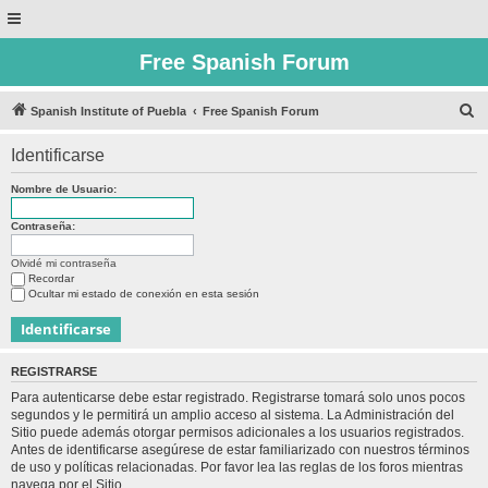
Free Spanish Forum
B
Spanish Institute of Puebla
Free Spanish Forum
u
Identificarse
s
c
Nombre de Usuario:
a
Contraseña:
r
Olvidé mi contraseña
Recordar
Ocultar mi estado de conexión en esta sesión
REGISTRARSE
Para autenticarse debe estar registrado. Registrarse tomará solo unos pocos
segundos y le permitirá un amplio acceso al sistema. La Administración del
Sitio puede además otorgar permisos adicionales a los usuarios registrados.
Antes de identificarse asegúrese de estar familiarizado con nuestros términos
de uso y políticas relacionadas. Por favor lea las reglas de los foros mientras
navega por el Sitio.