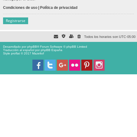
Condiciones de uso
|
Política de privacidad
Registrarse
Todos los horarios son
UTC-05:00
Desarrollado por
phpBB
® Forum Software © phpBB Limited
Traducción al español por
phpBB España
Style proflat © 2017
Mazeltof