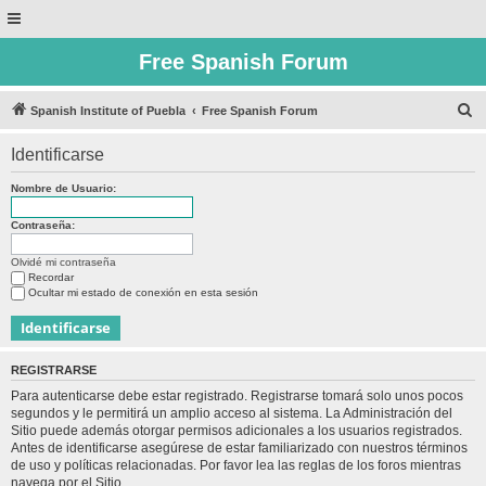
Free Spanish Forum
B
Spanish Institute of Puebla
Free Spanish Forum
u
Identificarse
s
c
Nombre de Usuario:
a
Contraseña:
r
Olvidé mi contraseña
Recordar
Ocultar mi estado de conexión en esta sesión
REGISTRARSE
Para autenticarse debe estar registrado. Registrarse tomará solo unos pocos
segundos y le permitirá un amplio acceso al sistema. La Administración del
Sitio puede además otorgar permisos adicionales a los usuarios registrados.
Antes de identificarse asegúrese de estar familiarizado con nuestros términos
de uso y políticas relacionadas. Por favor lea las reglas de los foros mientras
navega por el Sitio.