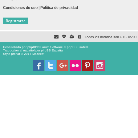
Condiciones de uso
|
Política de privacidad
Registrarse
Todos los horarios son
UTC-05:00
Desarrollado por
phpBB
® Forum Software © phpBB Limited
Traducción al español por
phpBB España
Style proflat © 2017
Mazeltof