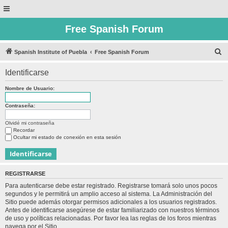
Free Spanish Forum
B
Spanish Institute of Puebla
Free Spanish Forum
u
Identificarse
s
c
Nombre de Usuario:
a
Contraseña:
r
Olvidé mi contraseña
Recordar
Ocultar mi estado de conexión en esta sesión
REGISTRARSE
Para autenticarse debe estar registrado. Registrarse tomará solo unos pocos
segundos y le permitirá un amplio acceso al sistema. La Administración del
Sitio puede además otorgar permisos adicionales a los usuarios registrados.
Antes de identificarse asegúrese de estar familiarizado con nuestros términos
de uso y políticas relacionadas. Por favor lea las reglas de los foros mientras
navega por el Sitio.