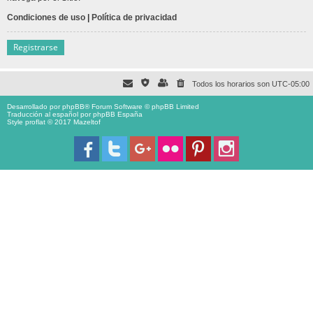
Condiciones de uso
|
Política de privacidad
Registrarse
Todos los horarios son
UTC-05:00
Desarrollado por
phpBB
® Forum Software © phpBB Limited
Traducción al español por
phpBB España
Style proflat © 2017
Mazeltof