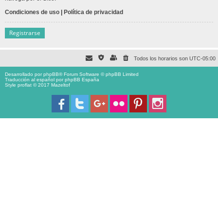
Condiciones de uso
|
Política de privacidad
Registrarse
Todos los horarios son
UTC-05:00
Desarrollado por
phpBB
® Forum Software © phpBB Limited
Traducción al español por
phpBB España
Style proflat © 2017
Mazeltof